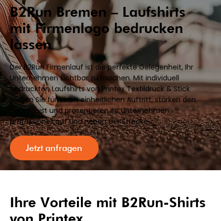
B2Run Bremen – Laufshirts
mit Firmenlogo bedrucken
lassen
Der B2Run Firmenlauf ist die perfekte Gelegenheit, Ihr
Unternehmen sichtbar zu machen. Mit individuell
bedruckten Laufshirts von Printex Textildruck & Stick
sorgen Sie für einen einheitlichen Auftritt, stärken den
Teamgeist und präsentieren Ihr Unternehmen
professionell auf und neben der Strecke.
Jetzt anfragen
Ihre Vorteile mit B2Run-Shirts
von Printex