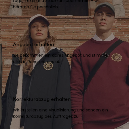
Logo, Textil und Stückzahl übermitteln – wir
beraten Sie persönlich.
Angebot erhalten
Sie bekommen ein klares Angebot und stimmen
alles in Ruhe mit uns ab.
Korrekturabzug erhalten
Wir erstellen eine Visualisierung und senden ein
Korrekturabzug des Auftrages zu.