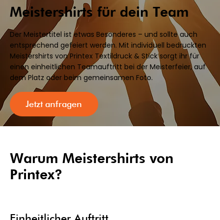
Meistershirts für dein Team
Der Meistertitel ist etwas Besonderes – und sollte auch
entsprechend gefeiert werden. Mit individuell bedruckten
Meistershirts von Printex Textildruck & Stick sorgt ihr für
einen einheitlichen Teamauftritt bei der Meisterfeier, auf
dem Platz oder beim gemeinsamen Foto.
Jetzt anfragen
Warum Meistershirts von
Printex?
Einheitlicher Auftritt