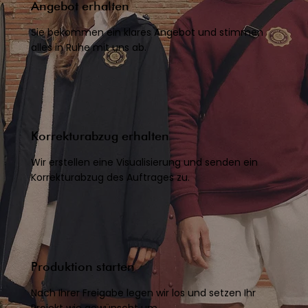
Angebot erhalten
Sie bekommen ein klares Angebot und stimmen
alles in Ruhe mit uns ab.
Korrekturabzug erhalten
Wir erstellen eine Visualisierung und senden ein
Korrekturabzug des Auftrages zu.
Produktion starten
Nach Ihrer Freigabe legen wir los und setzen Ihr