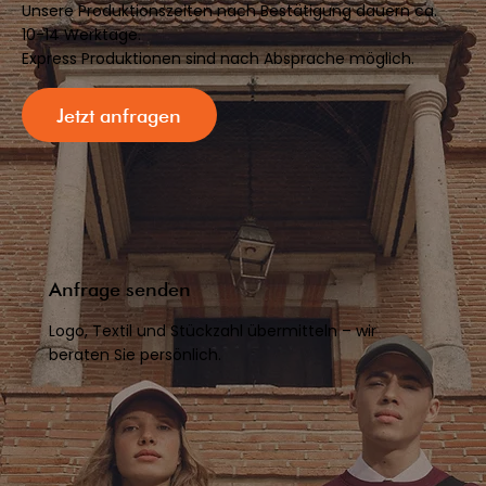
Unsere Produktionszeiten nach Bestätigung dauern ca.
10-14 Werktage.
Express Produktionen sind nach Absprache möglich.
Jetzt anfragen
Anfrage senden
Logo, Textil und Stückzahl übermitteln – wir
beraten Sie persönlich.