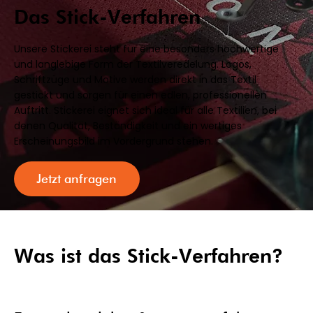
Das Stick-Verfahren
Unsere Stickerei steht für eine besonders hochwertige
und langlebige Form der Textilveredelung. Logos,
Schriftzüge und Motive werden direkt in das Textil
gestickt und sorgen für einen edlen, professionellen
Auftritt. Stickerei eignet sich ideal für alle Textilien, bei
denen Qualität, Beständigkeit und ein wertiges
Erscheinungsbild im Vordergrund stehen.
Jetzt anfragen
Was ist das Stick-Verfahren?​