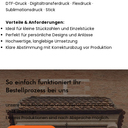
DTF-Druck · Digitaltransferdruck · Flexdruck ·
Sublimationsdruck · Stick
Vorteile & Anforderungen:
Ideal für kleine Stückzahlen und Einzelstücke
Perfekt für persönliche Designs und Anlässe
Hochwertige, langlebige Umsetzung
Klare Abstimmung mit Korrekturabzug vor Produktion
So einfach funktioniert Ihr
Bestellprozess bei uns
Unsere Produktionszeiten nach Bestätigung dauern ca.
10-14 Werktage.
Express Produktionen sind nach Absprache möglich.