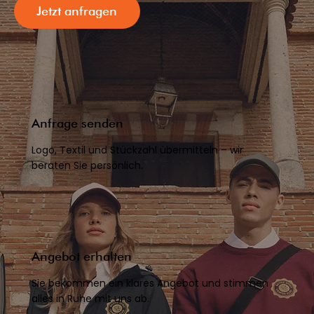
Jetzt anfragen
Anfrage senden
Logo, Textil und Stückzahl übermitteln – wir
beraten Sie persönlich.
Angebot erhalten
Sie bekommen ein klares Angebot und stimmen
alles in Ruhe mit uns ab.